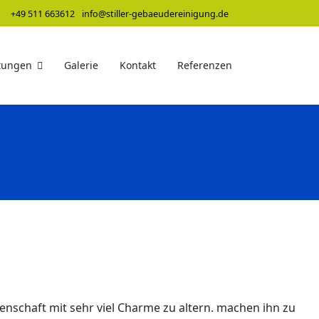
+49 511 663612
info@stiller-gebaeudereinigung.de
tungen
Galerie
Kontakt
Referenzen
igenschaft mit sehr viel Charme zu altern. machen ihn zu