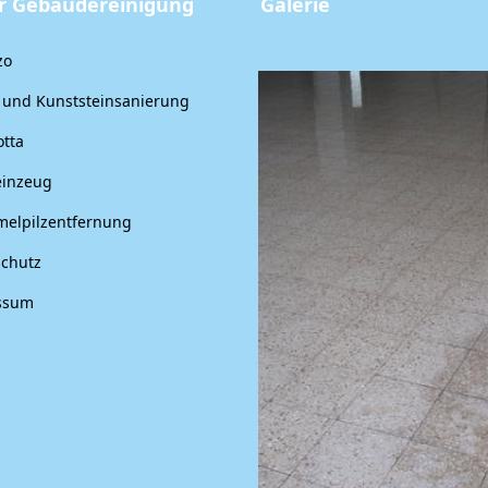
ler Gebäudereinigung
Galerie
zo
 und Kunststeinsanierung
otta
einzeug
elpilzentfernung
chutz
ssum