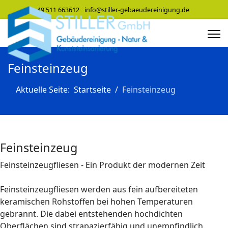
+49 511 663612
info@stiller-gebaeudereinigung.de
Feinsteinzeug
Aktuelle Seite:
Startseite
Feinsteinzeug
Feinsteinzeug
Feinsteinzeugfliesen - Ein Produkt der modernen Zeit
Feinsteinzeugfliesen werden aus fein aufbereiteten
keramischen Rohstoffen bei hohen Temperaturen
gebrannt. Die dabei entstehenden hochdichten
Oberflächen sind strapazierfähig und unempfindlich.